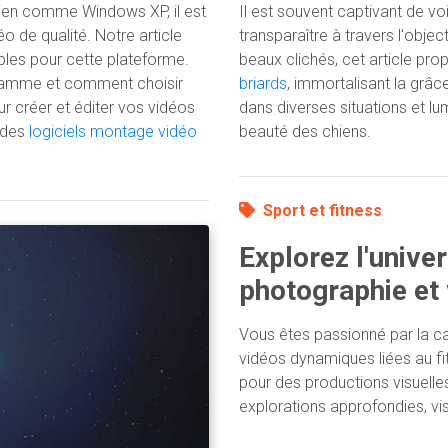
ien comme Windows XP, il est
Il est souvent captivant de vo
o de qualité. Notre article
transparaître à travers l'obje
ibles pour cette plateforme.
beaux clichés, cet article pr
gramme et comment choisir
briards
, immortalisant la grâ
r créer et éditer vos vidéos
dans diverses situations et l
 des
logiciels montage vidéo
beauté des chiens.
Sport et fitness
Explorez l'univer
photographie et
Vous êtes passionné par la ca
vidéos dynamiques liées au 
pour des productions visuell
explorations approfondies, vi