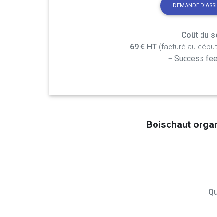
DEMANDE D'ASS
Coût du se
69 € HT
(facturé au débu
+
Success fee
Boischaut orga
Qu