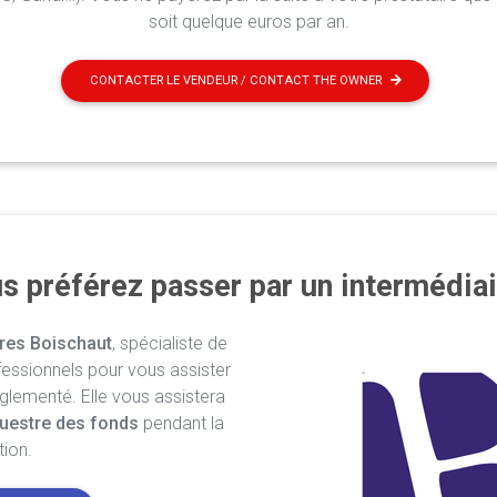
soit quelque euros par an.
CONTACTER LE VENDEUR / CONTACT THE OWNER
s préférez passer par un intermédiai
res Boischaut
, spécialiste de
fessionnels pour vous assister
églementé. Elle vous assistera
uestre des fonds
pendant la
tion.