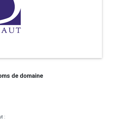
noms de domaine
t :